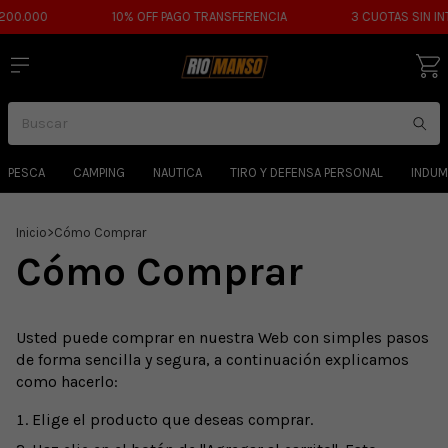
200.000
10% OFF PAGO TRANSFERENCIA
3 CUOTAS SIN IN
PESCA
CAMPING
NAUTICA
TIRO Y DEFENSA PERSONAL
INDUM
Inicio
>
Cómo Comprar
Cómo Comprar
Usted puede comprar en nuestra Web con simples pasos
de forma sencilla y segura, a continuación explicamos
como hacerlo:
Elige el producto que deseas comprar.