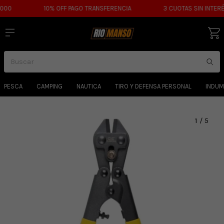
0
10% OFF PAGO TRANSFERENCIA
3 CUOTAS SIN INTERÉS
PESCA
CAMPING
NAUTICA
TIRO Y DEFENSA PERSONAL
INDUM
1
/
5