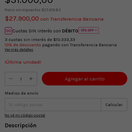
Precio sin impuestos
$25.619,83
$27.900,00
con
Transferencia Bancaria
Cuotas SIN interés con
DÉBITO
3
cuotas sin interés de
$10.333,33
10% de descuento
pagando con Transferencia Bancaria
Ver más detalles
¡Última unidad!
Medios de envío
Entregas para el CP:
Cambiar CP
Calcular
No sé mi código postal
Descripción