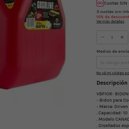
Cuotas SIN 
3
cuotas sin in
10% de descuen
Ver más detalles
Medios de enví
Entregas para el CP
No sé mi código po
Descripción
VBP10R- BIDON
- Bidon para C
- Marca: Driven
. Capacidad: 10 
. Modelo CANAD
. Diseñados es