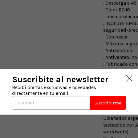
. Descarga a 45
. Color ROJO
. Linea profesio
. INCLUYE EMB
seguridad-pre
. Con rosca
. Máxima segur
. Antiestatico
. Antiventeo, no
. Fabricado con
. Ideal para: 4
Suscribite al newsletter
electrógenos.
. Apilables, res
Recibí ofertas exclusivas y novedades
. FABRICADOS C
directamente en tu email.
. Tamaño: 29 x 
Suscribirme
Bidones plasti
Profesionales 
Diseñados espe
testeados por 
worldwide)