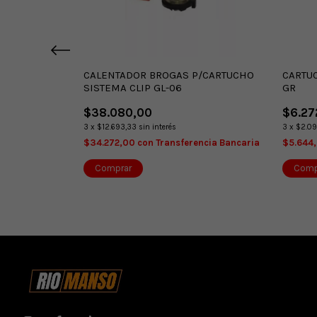
UROCAMPING
CALENTADOR BROGAS P/CARTUCHO
CARTU
SISTEMA CLIP GL-06
GR
$38.080,00
$6.27
3
x
$12.693,33
sin interés
3
x
$2.09
encia Bancaria
$34.272,00
con
Transferencia Bancaria
$5.644