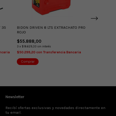
 35
BIDON DRIVEN 8 LTS EXTRACHATO PRO
CAJA PANARO 
ROJO
MAX235H105S
$55.888,00
$129.360,00
3
x
$18.629,33
sin interés
3
x
$43.120,00
sin 
ncaria
$50.299,20
con
Transferencia Bancaria
$116.424,00
con
¡Última unidad!
Newsletter
Recibí ofertas exclusivas y novedades directamente en
tu email.