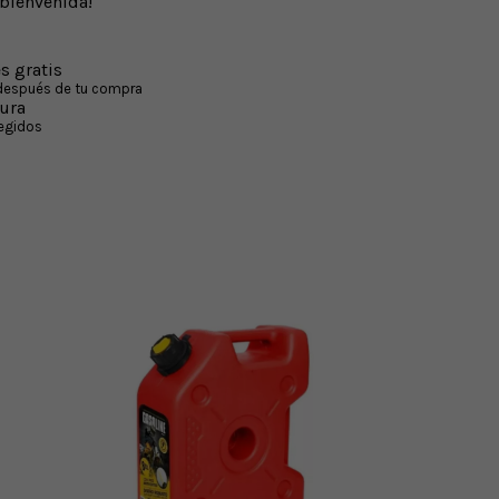
bienvenida!
s gratis
 después de tu compra
ura
egidos