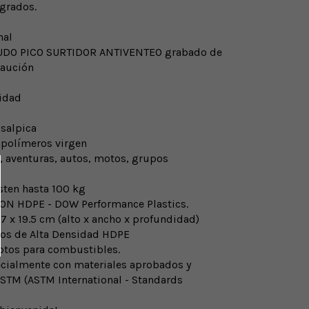
 grados.
nal
UDO PICO SURTIDOR ANTIVENTEO grabado de
caución
idad
 salpica
 polímeros virgen
x4, aventuras, autos, motos, grupos
isten hasta 100 kg
ON HDPE - DOW Performance Plastics.
27 x 19.5 cm (alto x ancho x profundidad)
cos de Alta Densidad HDPE
aptos para combustibles.
cialmente con materiales aprobados y
ASTM (ASTM International - Standards