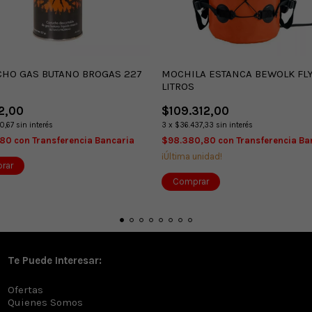
CHO GAS BUTANO BROGAS 227
MOCHILA ESTANCA BEWOLK FLY
LITROS
2,00
$109.312,00
0,67
sin interés
3
x
$36.437,33
sin interés
,80
con
Transferencia Bancaria
$98.380,80
con
Transferencia Ba
¡Última unidad!
Te Puede Interesar:
Ofertas
Quienes Somos