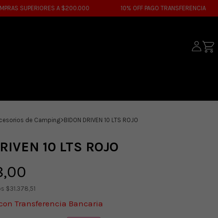
S SUPERIORES A $200.000
10% OFF PAGO TRANSFERENCIA
cesorios de Camping
>
BIDON DRIVEN 10 LTS ROJO
RIVEN 10 LTS ROJO
8,00
os
$31.378,51
con
Transferencia Bancaria