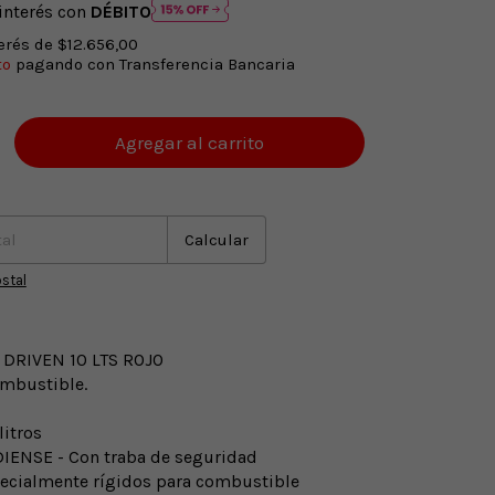
interés con
DÉBITO
terés de
$12.656,00
to
pagando con Transferencia Bancaria
o
:
Cambiar CP
Calcular
stal
 DRIVEN 10 LTS ROJO
ombustible.
litros
IENSE - Con traba de seguridad
pecialmente rígidos para combustible