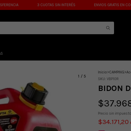
ENCIA
3 CUOTAS SIN INTERÉS
ENVIOS GRATIS EN COMPRA
AS
Inicio
>
CAMPING
>
Ac
1
/
5
SKU:
VBP10R
BIDON D
$37.96
Precio sin impuest
$34.171,20