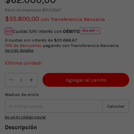
Precio sin impuestos
$51.239,67
$55.800,00
con
Transferencia Bancaria
Cuotas SIN interés con
DÉBITO
3
cuotas sin interés de
$20.666,67
10% de descuento
pagando con Transferencia Bancaria
Ver más detalles
¡Última unidad!
Medios de envío
Entregas para el CP:
Cambiar CP
Calcular
No sé mi código postal
Descripción