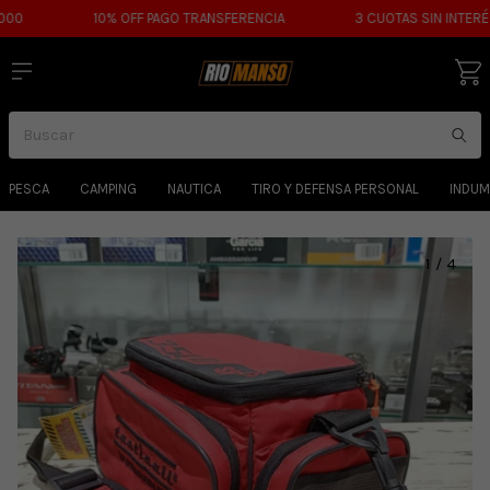
0
10% OFF PAGO TRANSFERENCIA
3 CUOTAS SIN INTERÉS
PESCA
CAMPING
NAUTICA
TIRO Y DEFENSA PERSONAL
INDUM
1
/
4