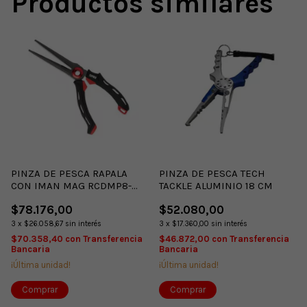
Productos similares
PINZA DE PESCA RAPALA
PINZA DE PESCA TECH
CON IMAN MAG RCDMP8-
TACKLE ALUMINIO 18 CM
RCD8
$78.176,00
$52.080,00
3
x
$26.058,67
sin interés
3
x
$17.360,00
sin interés
$70.358,40
con
Transferencia
$46.872,00
con
Transferencia
Bancaria
Bancaria
¡Última unidad!
¡Última unidad!