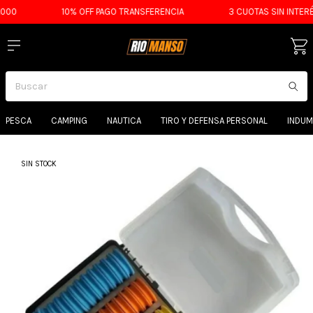
00
10% OFF PAGO TRANSFERENCIA
3 CUOTAS SIN INTERÉS
PESCA
CAMPING
NAUTICA
TIRO Y DEFENSA PERSONAL
INDUM
SIN STOCK