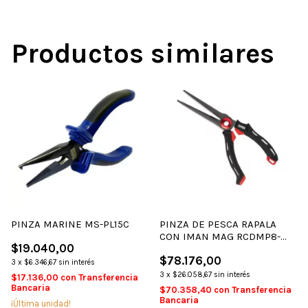
Productos similares
PINZA MARINE MS-PL15C
PINZA DE PESCA RAPALA
CON IMAN MAG RCDMP8-
$19.040,00
RCD8
$78.176,00
3
x
$6.346,67
sin interés
3
x
$26.058,67
sin interés
$17.136,00
con
Transferencia
Bancaria
$70.358,40
con
Transferencia
Bancaria
¡Última unidad!