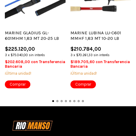
MARINE GLADIUS GL-
MARINE LUBINA LU-C601
601MHM 1,83 MT 20-25 LB
MMHF 1,83 MT 10-20 LB
$225.120,00
$210.784,00
3
x
$75.040,00
sin interés
3
x
$70.261,33
sin interés
$202.608,00
con
Transferencia
$189.705,60
con
Transferencia
Bancaria
Bancaria
¡Última unidad!
¡Última unidad!