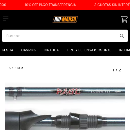
0
10% OFF PAGO TRANSFERENCIA
3 CUOTAS SIN INTERÉS
PESCA
CAMPING
NAUTICA
TIRO Y DEFENSA PERSONAL
INDUM
SIN STOCK
1
/
2