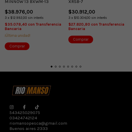
MINNOW 13 BXWM-13
XRSB-7
$38.976,00
$30.912,00
3
x
$12.992,00
sin interés
3
x
$10.304,00
sin interés
$35.078,40
con
Transferencia
$27.820,80
con
Transferencia
Bancaria
Bancaria
¡Última unidad!
543425029075
03424742124
riomansopesca@gmail.com
Buenos aires 2333