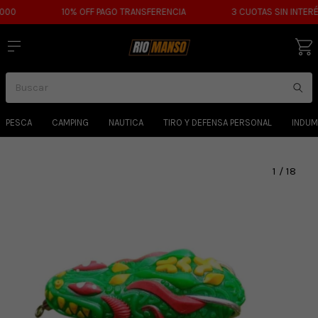
0
10% OFF PAGO TRANSFERENCIA
3 CUOTAS SIN INTERÉS
PESCA
CAMPING
NAUTICA
TIRO Y DEFENSA PERSONAL
INDUM
1
/
18