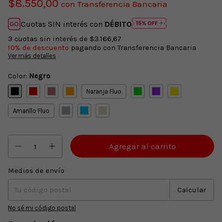
$8.550,00
con
Transferencia Bancaria
Cuotas SIN interés con
DÉBITO
3
cuotas sin interés de
$3.166,67
10% de descuento
pagando con Transferencia Bancaria
Ver más detalles
Color:
Negro
Naranja Fluo
Amarillo Fluo
Medios de envío
Entregas para el CP:
Cambiar CP
Calcular
No sé mi código postal